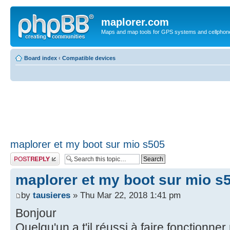
maplorer.com
Maps and map tools for GPS systems and cellphon
Board index
‹
Compatible devices
maplorer et my boot sur mio s505
Post a reply
maplorer et my boot sur mio s
by
tausieres
» Thu Mar 22, 2018 1:41 pm
Bonjour
Quelqu'un a t'il réussi à faire fonctionn