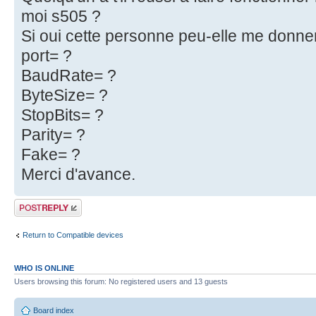
moi s505 ?
Si oui cette personne peu-elle me donner
port= ?
BaudRate= ?
ByteSize= ?
StopBits= ?
Parity= ?
Fake= ?
Merci d'avance.
Post a reply
Return to Compatible devices
WHO IS ONLINE
Users browsing this forum: No registered users and 13 guests
Board index