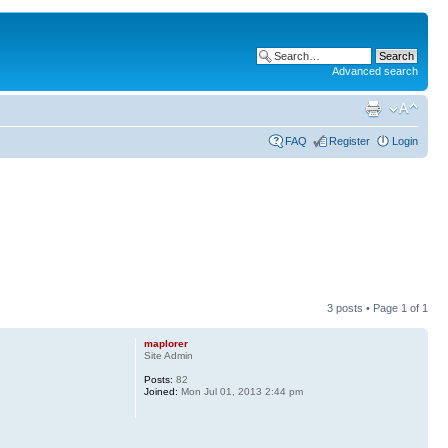
Advanced search
FAQ
Register
Login
3 posts • Page
1
of
1
maplorer
Site Admin
Posts:
82
Joined:
Mon Jul 01, 2013 2:44 pm