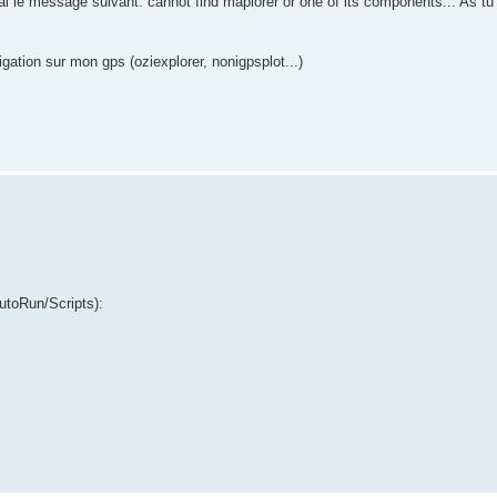
'ai le message suivant: cannot find maplorer or one of its components... As tu
igation sur mon gps (oziexplorer, nonigpsplot...)
AutoRun/Scripts):