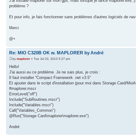
J'ai installé maplorer sur mon gps, mais lorsque je lance maplorer.exe, j
problème ?
Et pour info, je fais fonctionner sans problèmes d'autres logiciels de nav
Merci
@+
Re: MIO C320B OK w. MAPLORER by André
by
maplorer
» Tue Jul 23, 2013 5:27 pm
Hello!
J'ai aussi eu ce problème. Je ne sais plus, je crois :
Il faut installer ''Compact Framework .net v3.5''
Et ajouter dans le script d'installation (pour moi dans Storage Card/Mio
#maplorer.mscr
ErrorLevel("off")
Include("SubRoutines.mscr")
Include("Variables.mscr")
Call("Variables_Common")
@Run("Storage Card\maplorer\maplorer.exe")
André