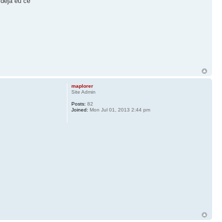
 déjà eu ce
maplorer
Site Admin
Posts:
82
Joined:
Mon Jul 01, 2013 2:44 pm