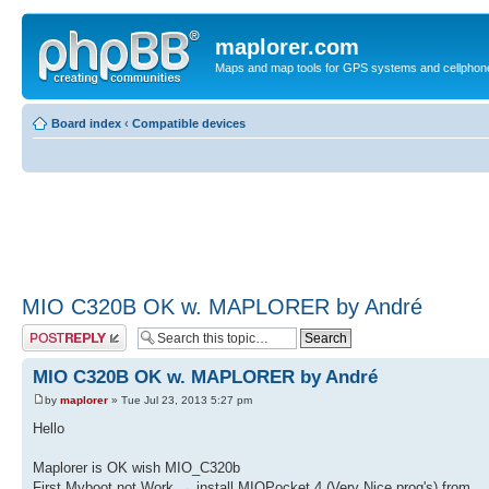
maplorer.com
Maps and map tools for GPS systems and cellphon
Board index
‹
Compatible devices
MIO C320B OK w. MAPLORER by André
Post a reply
MIO C320B OK w. MAPLORER by André
by
maplorer
» Tue Jul 23, 2013 5:27 pm
Hello
Maplorer is OK wish MIO_C320b
First Myboot not Work → install MIOPocket 4 (Very Nice prog's) from