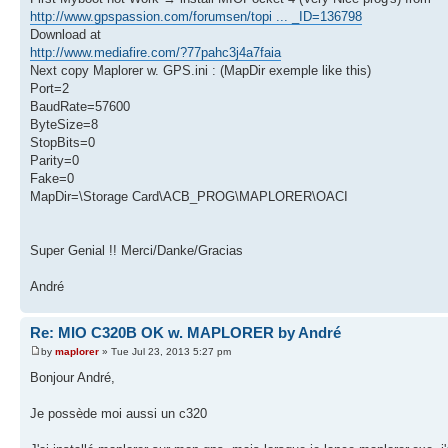
http://www.gpspassion.com/forumsen/topi ... _ID=136798
Download at
http://www.mediafire.com/?77pahc3j4a7faia
Next copy Maplorer w. GPS.ini : (MapDir exemple like this)
Port=2
BaudRate=57600
ByteSize=8
StopBits=0
Parity=0
Fake=0
MapDir=\Storage Card\ACB_PROG\MAPLORER\OACI
Super Genial !! Merci/Danke/Gracias
André
Re: MIO C320B OK w. MAPLORER by André
by
maplorer
» Tue Jul 23, 2013 5:27 pm
Bonjour André,
Je possède moi aussi un c320