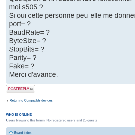
moi s505 ?
Si oui cette personne peu-elle me donner
port= ?
BaudRate= ?
ByteSize= ?
StopBits= ?
Parity= ?
Fake= ?
Merci d'avance.
Post a reply
Return to Compatible devices
WHO IS ONLINE
Users browsing this forum: No registered users and 25 guests
Board index