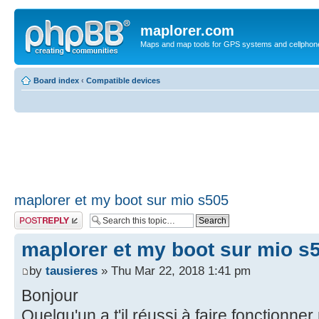
maplorer.com
Maps and map tools for GPS systems and cellphon
Board index
‹
Compatible devices
maplorer et my boot sur mio s505
Post a reply
maplorer et my boot sur mio s
by
tausieres
» Thu Mar 22, 2018 1:41 pm
Bonjour
Quelqu'un a t'il réussi à faire fonctionn